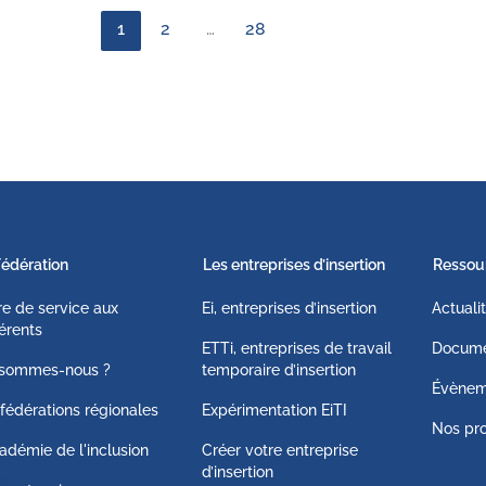
1
2
…
28
Fédération
Les entreprises d’insertion
Ressou
fre de service aux
Ei, entreprises d’insertion
Actuali
érents
ETTi, entreprises de travail
Docume
 sommes-nous ?
temporaire d’insertion
Évènem
fédérations régionales
Expérimentation EiTI
Nos pro
adémie de l'inclusion
Créer votre entreprise
d’insertion