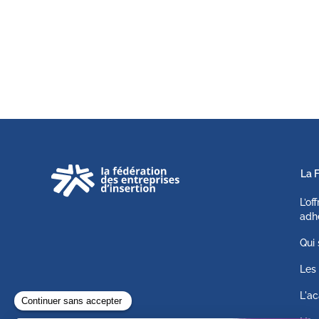
La 
L’of
adh
Qui
Les 
L'ac