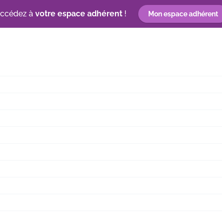
ccédez à
votre espace adhérent
!
Mon espace adhérent
n
Découvrez les entreprises d’insertion
Label RSEi