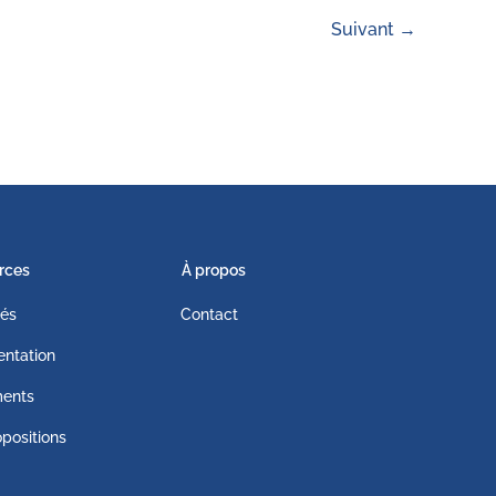
Suivant
→
rces
À propos
tés
Contact
ntation
ents
positions