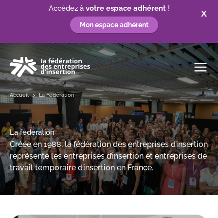
Accédez à
votre espace adhérent
!
X
Mon espace adhérent
Aller
au
contenu
Accueil
La Fédération
La fédération
Créée en 1988, la fédération des entreprises d’insertion
représente les entreprises d’insertion et entreprises de
travail temporaire d’insertion en France.