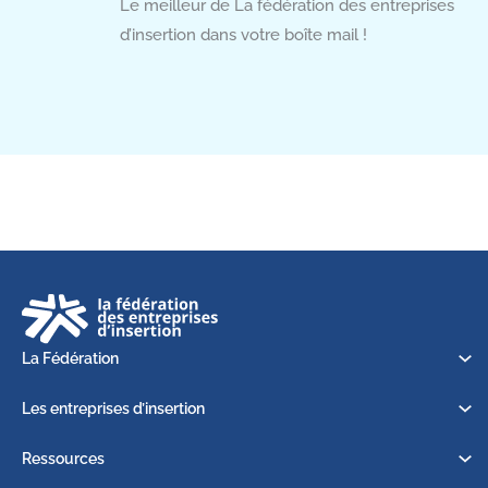
Le meilleur de La fédération des entreprises
A.B.I. Association Bressaude d'Insertion
d’insertion dans votre boîte mail !
Collecte et traitement du textile
48 route de Chajoux
88250 LA BRESSE
06 08 49 50 08
e.chevrier@tgl.fr
La Fédération
Les entreprises d’insertion
Ressources