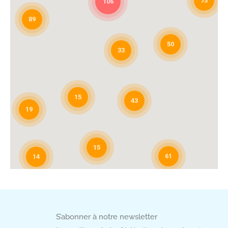
73
106
89
50
33
A TOUTE VAPEUR
Blanchisserie, teinturerie
56 avenue de KERADENNEC
15
43
29000 QUIMPER
19
02 98 53 01 27
direction@blanchisserie-atv.com
15
61
14
S’abonner à notre newsletter