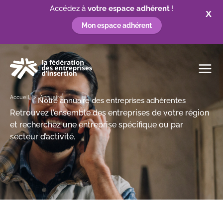
Accédez à
votre espace adhérent
!
X
Mon espace adhérent
Aller
au
contenu
Accueil
Annuaire
Notre annuaire des entreprises adhérentes
Retrouvez l’ensemble des entreprises de votre région
et recherchez une entreprise spécifique ou par
secteur d’activité.