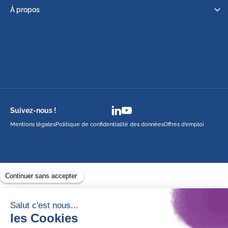
À propos
A.R.B.R.E
Collecte des déchets du bâtiment, nettoyage de chantier
ZA LA GALIVE
19600 ST PANTALEON DE LARCHE
05 55 87 73 86
catherine.bonnel@arbre-iae.com
Site Internet
Suivez-nous !
Mentions légales
Politique de confidentialité des données
Offres d’emploi
Avec le soutien de