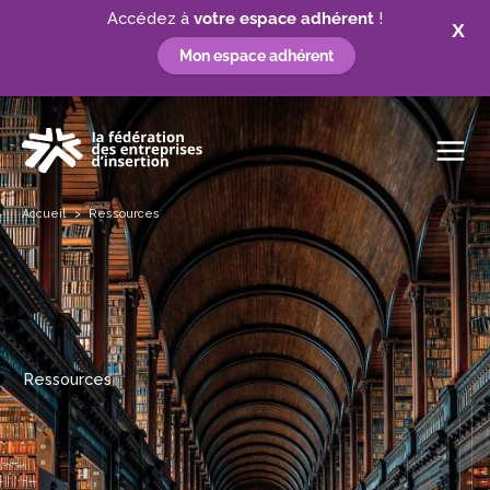
Accédez à
votre espace adhérent
!
X
Mon espace adhérent
Aller
au
contenu
Accueil
Ressources
Ressources