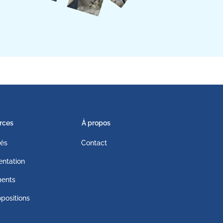
rces
À propos
tés
Contact
ntation
ents
positions