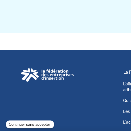
La 
L’of
adh
Qui
Les 
L'ac