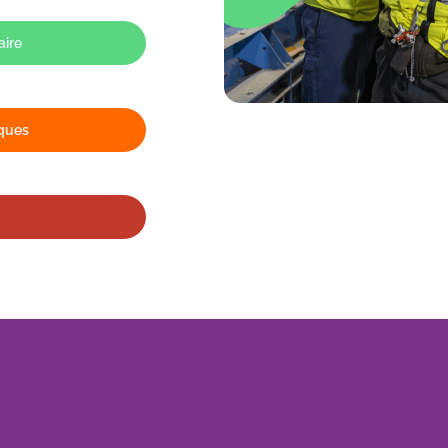
aire
ques