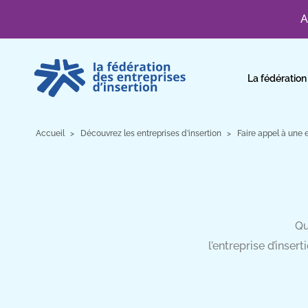
A
Aller
au
La fédération
contenu
Accueil
Découvrez les entreprises d’insertion
Faire appel à une e
Qu
l’entreprise d’inser