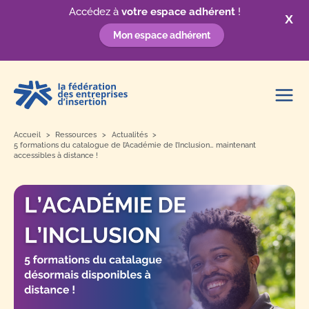
Accédez à
votre espace adhérent
!
X
Mon espace adhérent
Aller
au
contenu
Accueil
Ressources
Actualités
5 formations du catalogue de l’Académie de l’Inclusion… maintenant
accessibles à distance !