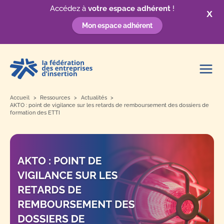
Accédez à
votre espace adhérent
!
X
Mon espace adhérent
Aller
au
contenu
Accueil
Ressources
Actualités
AKTO : point de vigilance sur les retards de remboursement des dossiers de
formation des ETTI