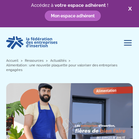
Accédez à
votre espace adhérent
!
X
Mon espace adhérent
Aller
au
contenu
Accueil
Ressources
Actualités
Alimentation : une nouvelle plaquette pour valoriser des entreprises
engagées