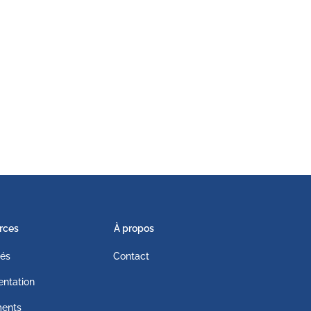
rces
À propos
tés
Contact
ntation
ents