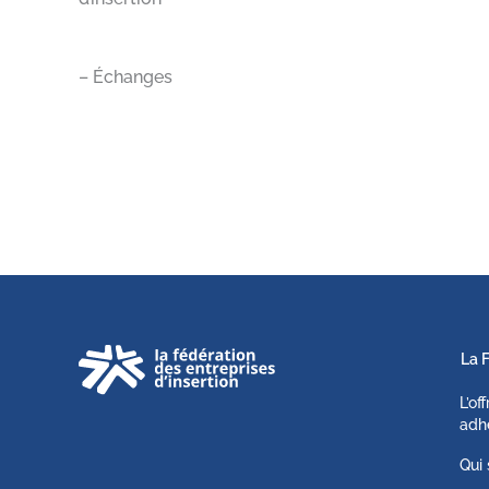
– Échanges
La 
L’of
adh
Qui