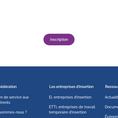
Inscription
Fédération
Les entreprises d’insertion
Ressou
fre de service aux
Ei, entreprises d’insertion
Actuali
érents
ETTi, entreprises de travail
Docume
 sommes-nous ?
temporaire d’insertion
Évènem