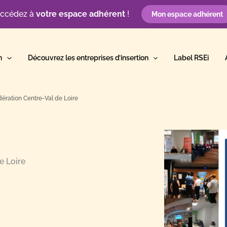
ccédez à
votre espace adhérent
!
Mon espace adhérent
n
Découvrez les entreprises d’insertion
Label RSEi
ération Centre-Val de Loire
e Loire