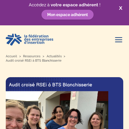
Accédez à
votre espace adhérent
!
X
Mon espace adhérent
Aller
au
contenu
Accueil
Ressources
Actualités
Audit croisé RSEi à BTS Blanchisserie