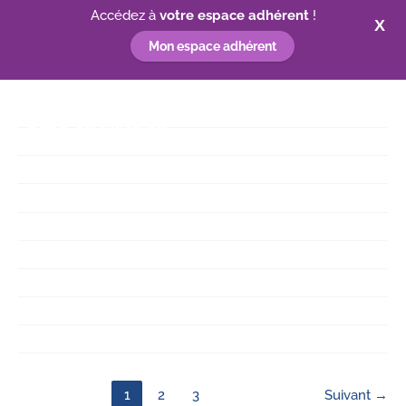
Accédez à
votre espace adhérent
!
X
Mon espace adhérent
Aller
au
contenu
1
2
3
Suivant
→