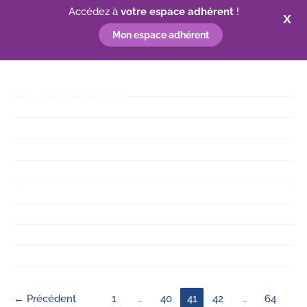
Accédez à
votre espace adhérent
!
X
Mon espace adhérent
Aller
au
contenu
←
Précédent
1
…
40
41
42
…
64