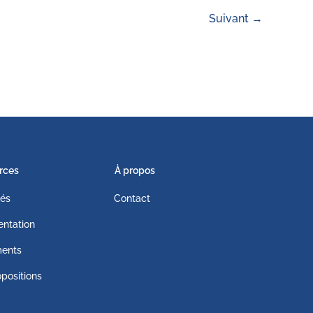
Suivant
→
rces
À propos
tés
Contact
ntation
ents
positions