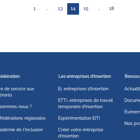
1
…
13
14
15
…
18
Fédération
Les entreprises d’insertion
Ressou
fre de service aux
Ei, entreprises d’insertion
Actuali
érents
ETTi, entreprises de travail
Docume
 sommes-nous ?
temporaire d’insertion
Évènem
fédérations régionales
Expérimentation EiTI
Nos pro
adémie de l'inclusion
Créer votre entreprise
d’insertion