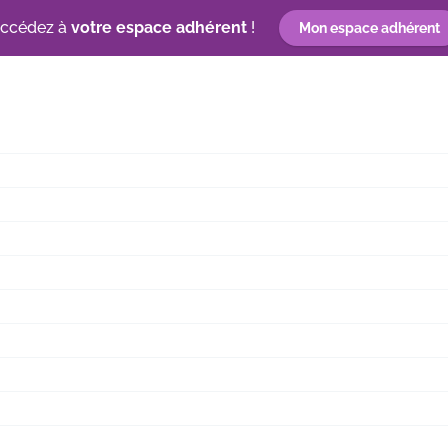
ccédez à
votre espace adhérent
!
Mon espace adhérent
n
Découvrez les entreprises d’insertion
Label RSEi