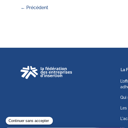
←
Précédent
La 
L’of
adh
Qui
Les 
L'ac