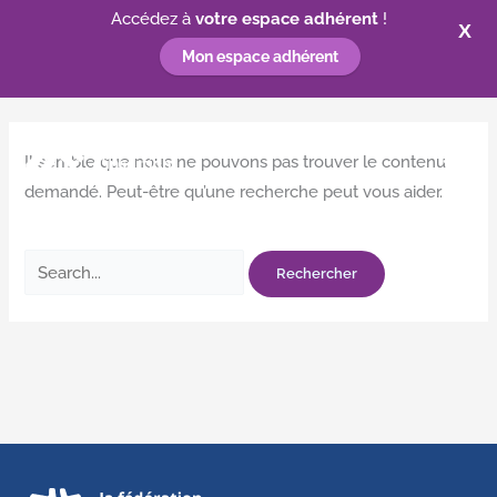
Accédez à
votre espace adhérent
!
X
Mon espace adhérent
Aller
au
Il semble que nous ne pouvons pas trouver le contenu
contenu
demandé. Peut-être qu’une recherche peut vous aider.
Rechercher :