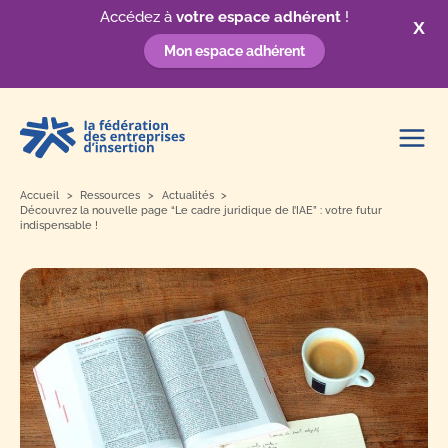
Accédez à
votre espace adhérent
!
X
Mon espace adhérent
Aller
au
contenu
Accueil
Ressources
Actualités
Découvrez la nouvelle page “Le cadre juridique de l’IAE” : votre futur
indispensable !