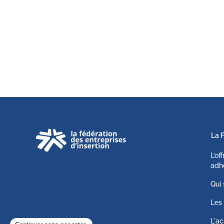
La 
L’of
adh
Qui
Les 
L'ac