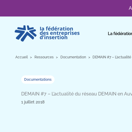
A
Aller
au
La fédératio
contenu
Accueil
Ressources
Documentation
DEMAIN #7 – L’actualit
Documentations
DEMAIN #7 – L’actualité du réseau DEMAIN en Au
1 juillet 2018