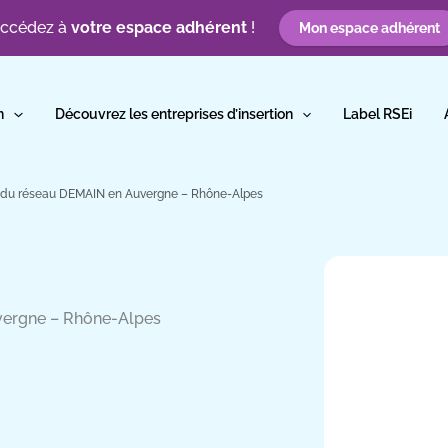
ccédez à
votre espace adhérent
!
Mon espace adhérent
n
Découvrez les entreprises d’insertion
Label RSEi
é du réseau DEMAIN en Auvergne – Rhône-Alpes
vergne – Rhône-Alpes