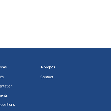
rces
À propos
tés
Contact
ntation
ents
positions