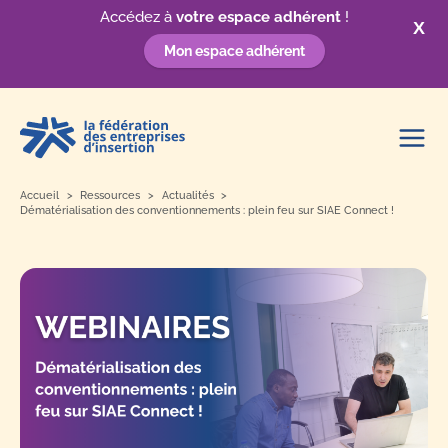
Accédez à
votre espace adhérent
!
X
Mon espace adhérent
Aller
au
contenu
Accueil
Ressources
Actualités
Dématérialisation des conventionnements : plein feu sur SIAE Connect !