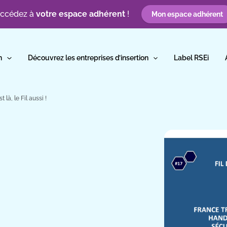
ccédez à
votre espace adhérent
!
Mon espace adhérent
n
Découvrez les entreprises d’insertion
Label RSEi
 là, le Fil aussi !