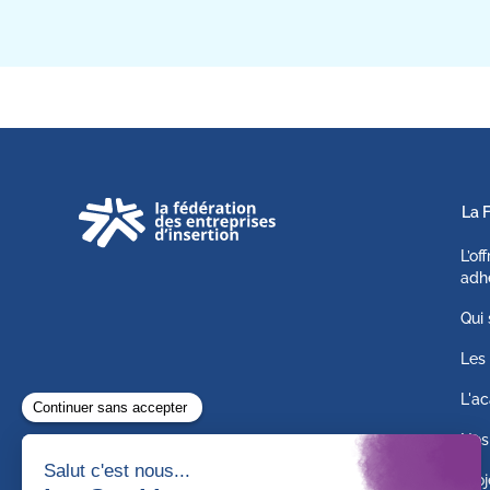
La 
L’of
adh
Qui
Les 
L'ac
Nos
Proj