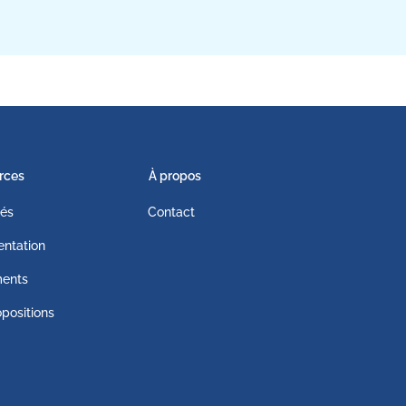
rces
À propos
tés
Contact
ntation
ents
positions