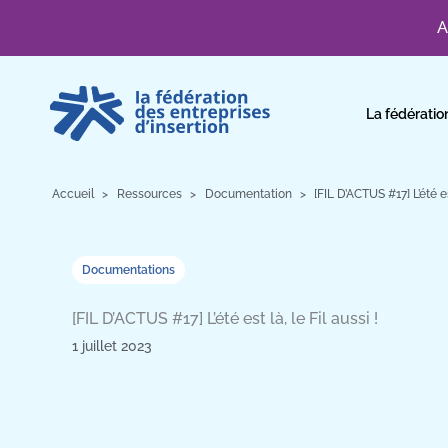
A
Aller
au
La fédératio
contenu
Accueil
Ressources
Documentation
[FIL D’ACTUS #17] L’été est
Documentations
[FIL D’ACTUS #17] L’été est là, le Fil aussi !
1 juillet 2023