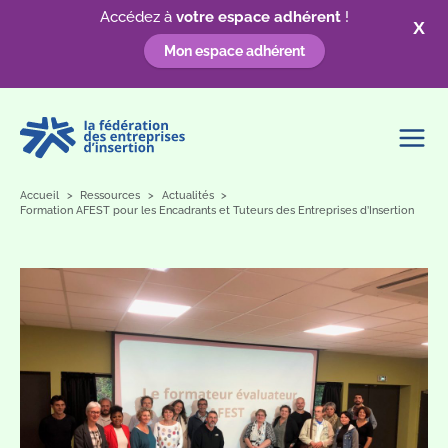
Accédez à
votre espace adhérent
!
X
Mon espace adhérent
Aller
au
contenu
Accueil
Ressources
Actualités
Formation AFEST pour les Encadrants et Tuteurs des Entreprises d’Insertion