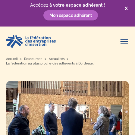
Accédez à
votre espace adhérent
!
X
Mon espace adhérent
Aller
au
contenu
Accueil
Ressources
Actualités
La fédération au plus proche des adhérents à Bordeaux !