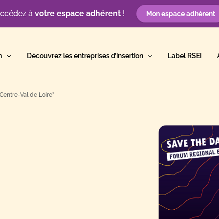
ccédez à
votre espace adhérent
!
Mon espace adhérent
n
Découvrez les entreprises d’insertion
Label RSEi
Centre-Val de Loire”