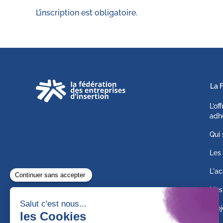
L’inscription est obligatoire.
La 
L’of
adh
Qui
Les 
L'ac
Nos
Proj