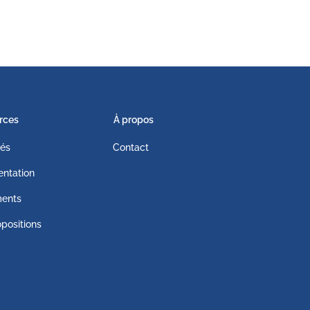
rces
À propos
tés
Contact
ntation
ents
positions