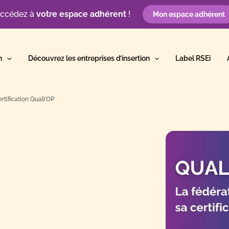
ccédez à
votre espace adhérent
!
Mon espace adhérent
n
Découvrez les entreprises d’insertion
Label RSEi
rtification Quali’OP