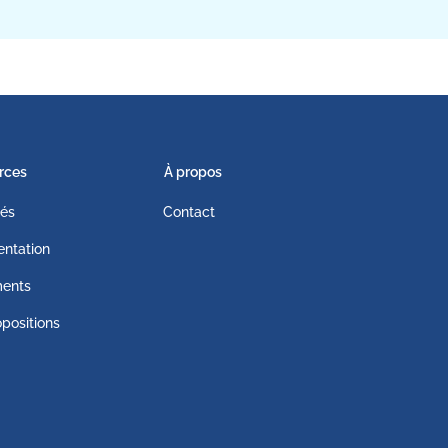
rces
À propos
tés
Contact
ntation
ents
positions