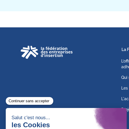
La 
L’of
adh
Qui
Les 
L'ac
Proj