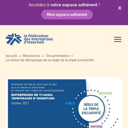
Accédez à
votre espace adhérent
!
X
Mon espace adhérent
Aller
au
contenu
Accueil
Ressources
Documentation
La notice de décryptage de la règle de la triple exclusivité