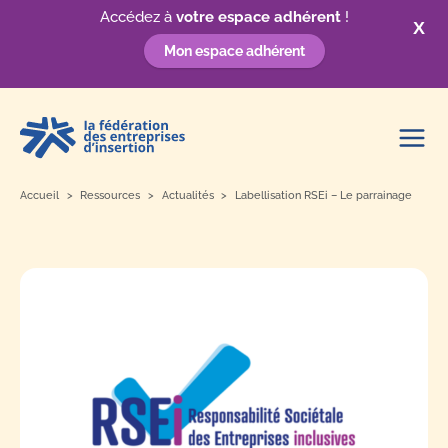
Accédez à
votre espace adhérent
!
X
Mon espace adhérent
Aller
au
contenu
Accueil
Ressources
Actualités
Labellisation RSEi – Le parrainage