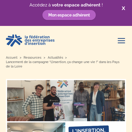
Accédez à
votre espace adhérent
!
X
Mon espace adhérent
Aller
au
contenu
Accueil
Ressources
Actualités
Lancement de la campagne “L’insertion, ça change une vie !” dans les Pays
de la Loire