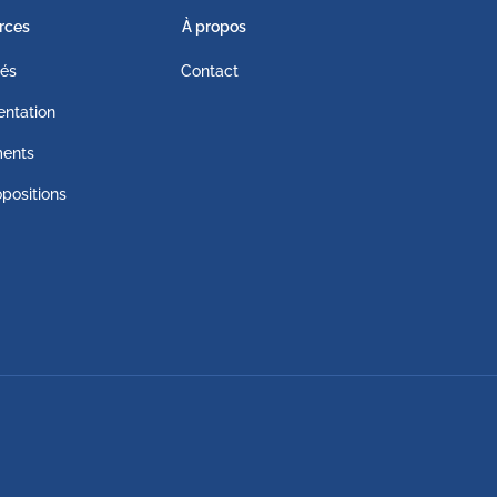
rces
À propos
tés
Contact
ntation
ents
positions