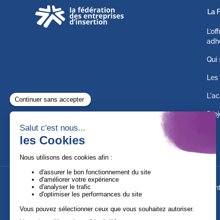
La 
L’of
adh
Qui
Les 
L'ac
Proj
Suivez-nous !
Ment