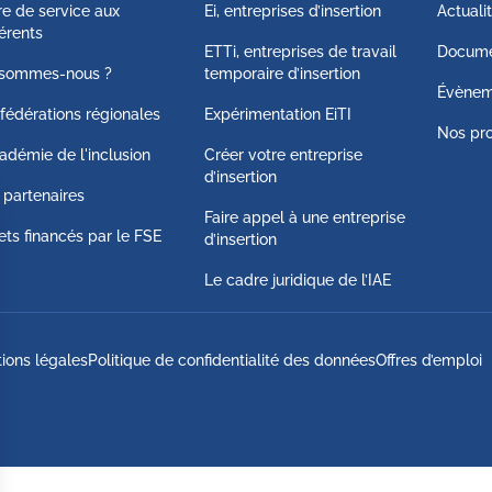
fre de service aux
Ei, entreprises d’insertion
Actuali
érents
ETTi, entreprises de travail
Docume
 sommes-nous ?
temporaire d’insertion
Évènem
fédérations régionales
Expérimentation EiTI
Nos pro
adémie de l'inclusion
Créer votre entreprise
d’insertion
 partenaires
Faire appel à une entreprise
ets financés par le FSE
d’insertion
Le cadre juridique de l’IAE
ions légales
Politique de confidentialité des données
Offres d’emploi