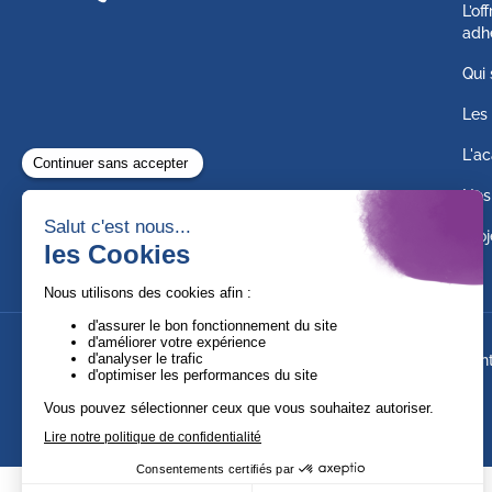
L’of
adh
Qui
Les 
L'ac
Nos
Proj
Suivez-nous !
Ment