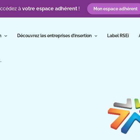
ccédez à
votre espace adhérent
!
Mon espace adhérent
n
Découvrez les entreprises d’insertion
Label RSEi
L