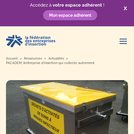
Accédez à
votre espace adhérent
!
X
Mon espace adhérent
Aller
au
contenu
Accueil
Ressources
Actualités
PACADEM, l’entreprise d’insertion qui collecte autrement