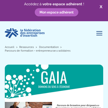
Accédez à
votre espace adhérent
!
X
Mon espace adhérent
Aller
au
contenu
Accueil
Ressources
Documentation
Parcours de formation – entrepreneur.se.s solidaires