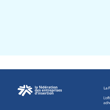
La 
L’of
adh