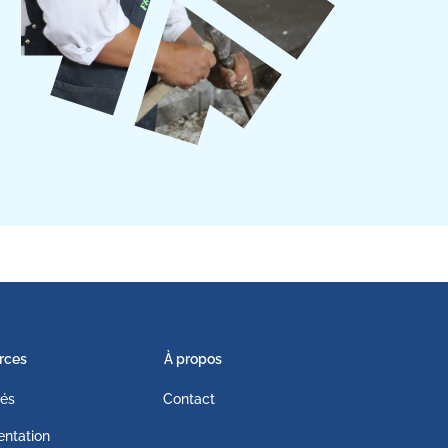
rces
À propos
tés
Contact
ntation