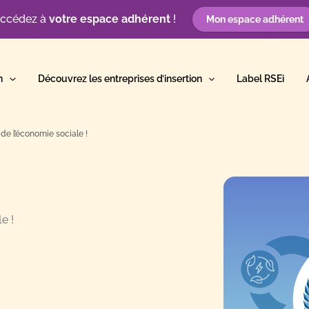
ccédez à
votre espace adhérent
!
Mon espace adhérent
n
Découvrez les entreprises d’insertion
Label RSEi
 de l’économie sociale !
e !