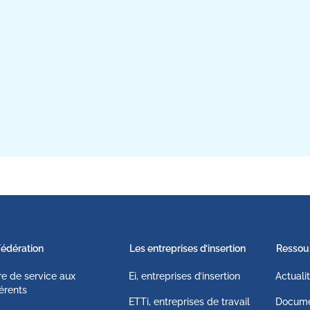
Fédération
Les entreprises d’insertion
Ressou
fre de service aux
Ei, entreprises d’insertion
Actuali
érents
ETTi, entreprises de travail
Docume