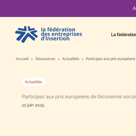
A
Aller
au
La fédératio
contenu
Accueil
Ressources
Actualités
Participez aux prix européens
Actualités
Participez aux prix européens de l’économie social
12 juin 2025