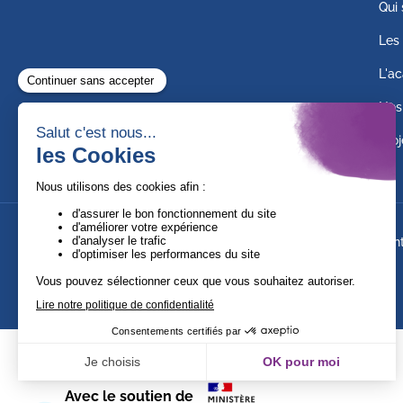
Qui
Les 
L'ac
Nos
Proj
Suivez-nous !
Ment
Avec le soutien de