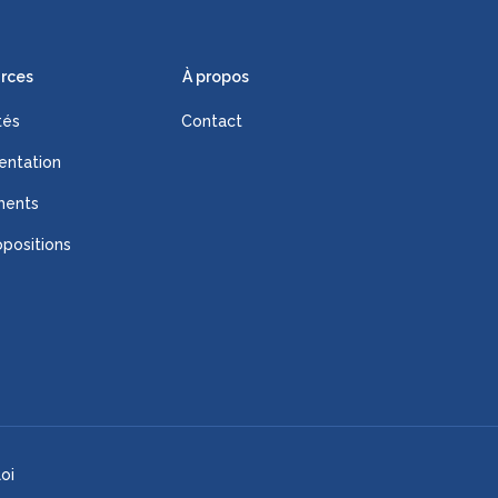
rces
À propos
tés
Contact
ntation
ments
positions
oi