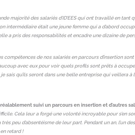
e majorité des salariés d’ID’EES qui ont travaillé en tant qu’
 intermédiaire était une jeune femme qui a d’abord occupé u
elle a pris des responsabilités et encadre une dizaine de pe
s compétences de nos salariés en parcours d’insertion sont 
eaucoup avec eux pour voir quels profils sont prêts à occuper
 et je sais qu’ils seront dans une belle entreprise qui veill
 préalablement suivi un parcours en insertion et d’autres sal
fficile. Cela leur a forgé une volonté incroyable pour s’en so
très peu d’absentéisme de leur part. Pendant un an, l’un des 
 en retard !