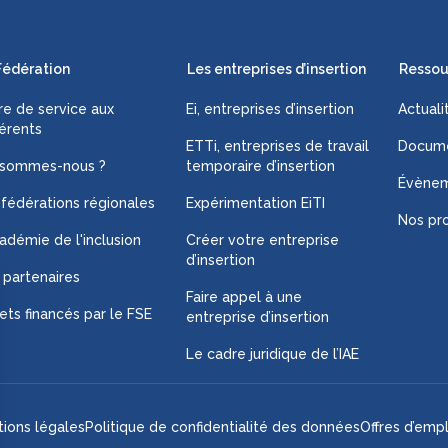
Fédération
Les entreprises d’insertion
Ressou
fre de service aux
Ei, entreprises d’insertion
Actuali
érents
ETTi, entreprises de travail
Docume
 sommes-nous ?
temporaire d’insertion
Évène
 fédérations régionales
Expérimentation EiTI
Nos pro
adémie de l'inclusion
Créer votre entreprise
d’insertion
 partenaires
Faire appel à une
ets financés par le FSE
entreprise d’insertion
Le cadre juridique de l’IAE
ions légales
Politique de confidentialité des données
Offres d’empl