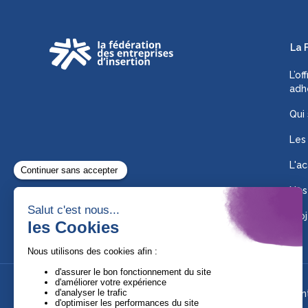
La 
L’of
adh
Qui
Les
L'ac
Nos
Proj
Suivez-nous !
Ment