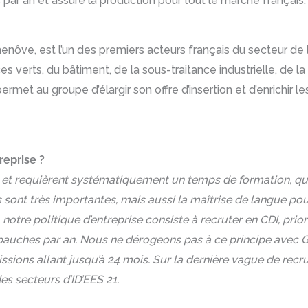
s par an et assure la production pour tout le marché français.
nôve, est l’un des premiers acteurs français du secteur de l
s verts, du bâtiment, de la sous-traitance industrielle, de la
ermet au groupe d’élargir son offre d’insertion et d’enrichir l
reprise ?
t requièrent systématiquement un temps de formation, que 
es sont très importantes, mais aussi la maîtrise de langue p
n, notre politique d’entreprise consiste à recruter en CDI, pr
bauches par an. Nous ne dérogeons pas à ce principe avec Gr
ssions allant jusqu’à 24 mois. Sur la dernière vague de recr
es secteurs d’ID’EES 21.