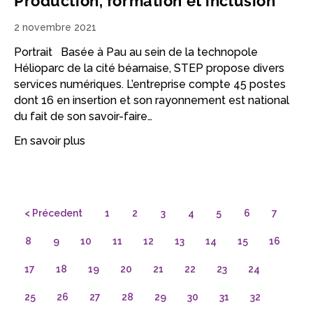
Production, formation et inclusion
2 novembre 2021
Portrait Basée à Pau au sein de la technopole
Hélioparc de la cité béarnaise, STEP propose divers
services numériques. L’entreprise compte 45 postes
dont 16 en insertion et son rayonnement est national
du fait de son savoir-faire…
En savoir plus
< Précedent
1
2
3
4
5
6
7
8
9
10
11
12
13
14
15
16
17
18
19
20
21
22
23
24
25
26
27
28
29
30
31
32