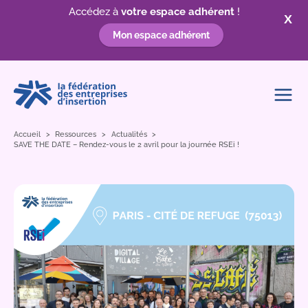
Accédez à
votre espace adhérent
!
X
Mon espace adhérent
Aller
au
contenu
Accueil
Ressources
Actualités
SAVE THE DATE – Rendez-vous le 2 avril pour la journée RSEi !