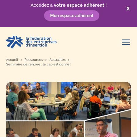
Accédez à
votre espace adhérent
!
X
Mon espace adhérent
Aller
au
contenu
Accueil
Ressources
Actualités
Séminaire de rentrée : le cap est donné !