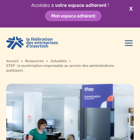
Accédez à
votre espace adhérent
!
X
Mon espace adhérent
Aller
au
contenu
Accueil
Ressources
Actualités
STEP : la numérisation responsable au service des administrations
publiques