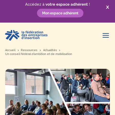
Accédez à
votre espace adhérent
!
X
Mon espace adhérent
Aller
au
contenu
Accueil
Ressources
Actualités
Un conseil fédéral d’ambition et de mobilisation