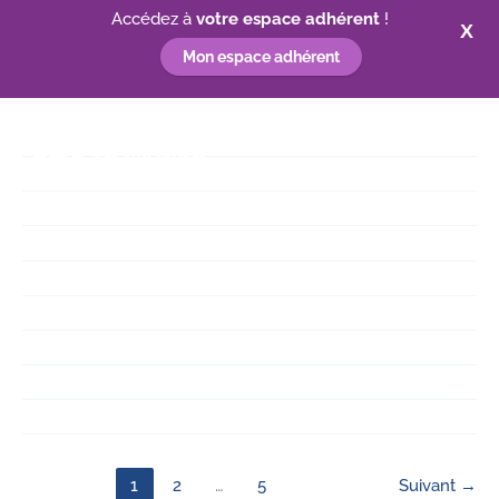
Accédez à
votre espace adhérent
!
X
Mon espace adhérent
Aller
au
contenu
1
2
…
5
Suivant
→