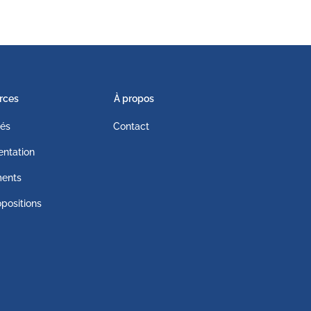
rces
À propos
tés
Contact
ntation
ents
positions