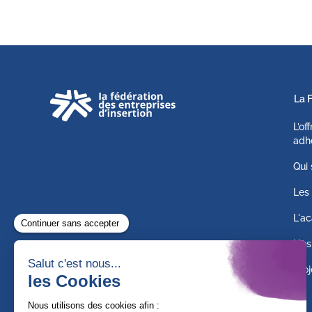
La 
L’of
adh
Qui
Les 
L'ac
Nos
Proj