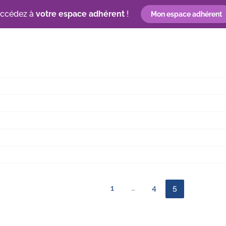
ccédez à
votre espace adhérent
!
Mon espace adhérent
n
Découvrez les entreprises d’insertion
Label RSEi
1
…
4
5