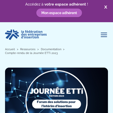
Accédez à
votre espace adhérent
!
X
Mon espace adhérent
Aller
au
contenu
Accueil
Ressources
Documentation
Compte-rendu de la Journée ETTi 2023