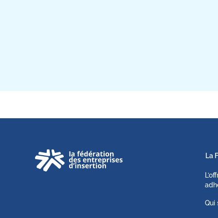
La 
L’of
adh
Qui