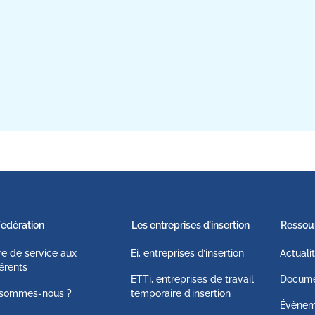
Fédération
Les entreprises d’insertion
Ressou
fre de service aux
Ei, entreprises d’insertion
Actuali
érents
ETTi, entreprises de travail
Docume
 sommes-nous ?
temporaire d’insertion
Évènem