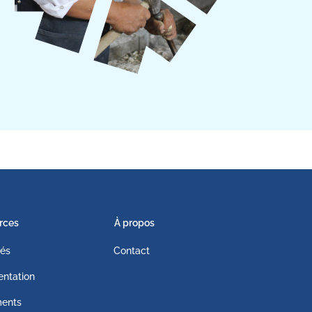
rces
À propos
tés
Contact
ntation
ents