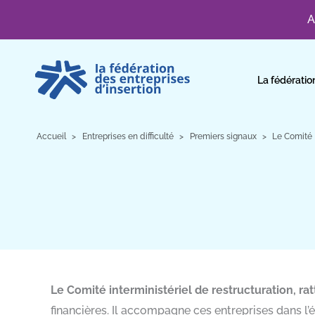
A
Aller
au
La fédératio
contenu
Accueil
Entreprises en difficulté
Premiers signaux
Le Comité I
Le Comité interministériel de restructuration, ra
financières. Il accompagne ces entreprises dans l’