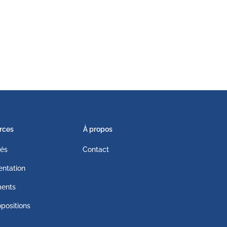
rces
À propos
tés
Contact
ntation
ents
positions