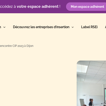
ccédez à
votre espace adhérent
!
Mon espace adhérent
n
Découvrez les entreprises d’insertion
Label RSEi
encontre CIP 2023 à Dijon