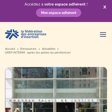
Accédez à
votre espace adhérent
!
X
Mon espace adhérent
Aller
au
contenu
Accueil
Ressources
Actualités
GREP INTERIM : après les portes du pénitencier