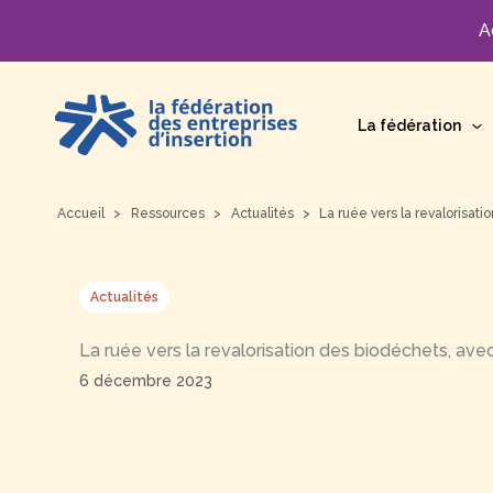
A
Aller
au
La fédération
contenu
Accueil
Ressources
Actualités
La ruée vers la revalorisat
Actualités
La ruée vers la revalorisation des biodéchets, ave
6 décembre 2023