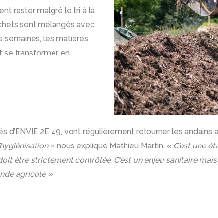
t rester malgré le tri à la
déchets sont mélangés avec
s semaines, les matières
t se transformer en
és d’ENVIE 2E 49, vont régulièrement retourner les andains a
l’hygiénisation
» nous explique Mathieu Martin.
« C’est une ét
it être strictement contrôlée. C’est un enjeu sanitaire mais
nde agricole »