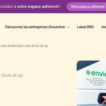
ccédez à
votre espace adhérent
!
Mon espace adhérent
Découvrez les entreprises d’insertion
Label RSEi
An
ion des biodéchets, avec Envie 2E 49
c Envie 2E 49