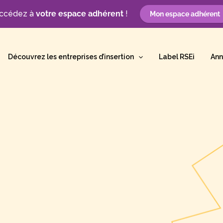
ccédez à
votre espace adhérent
!
Mon espace adhérent
Découvrez les entreprises d’insertion
Label RSEi
Ann