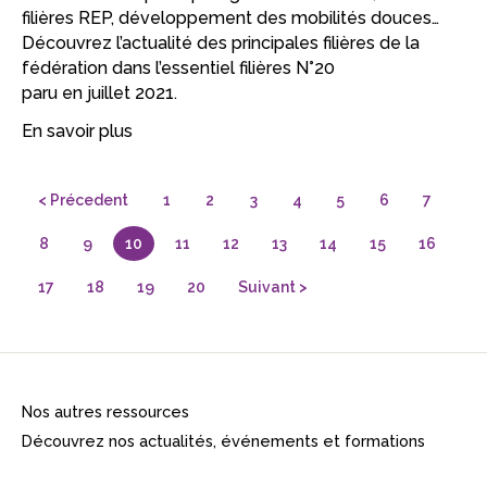
filières REP, développement des mobilités douces…
Découvrez l’actualité des principales filières de la
fédération dans l’essentiel filières N°20
paru en juillet 2021. ​
En savoir plus
< Précedent
1
2
3
4
5
6
7
8
9
10
11
12
13
14
15
16
17
18
19
20
Suivant >
Nos autres ressources
Découvrez nos actualités, événements et formations