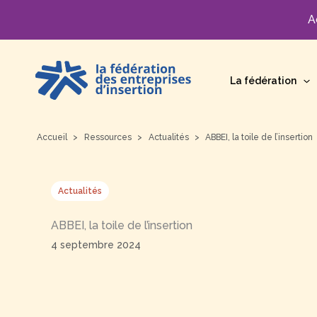
A
Aller
au
La fédération
contenu
Accueil
Ressources
Actualités
ABBEI, la toile de l’insertion
Actualités
ABBEI, la toile de l’insertion
4 septembre 2024