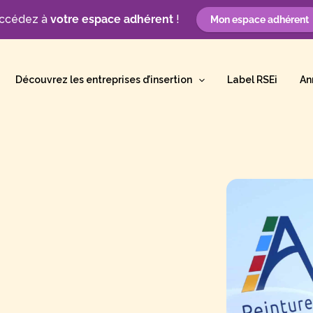
ccédez à
votre espace adhérent
!
Mon espace adhérent
Découvrez les entreprises d’insertion
Label RSEi
An