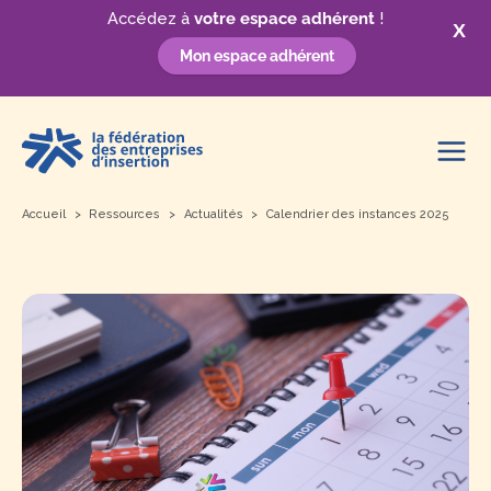
Accédez à
votre espace adhérent
!
X
Mon espace adhérent
Aller
au
contenu
Accueil
Ressources
Actualités
Calendrier des instances 2025