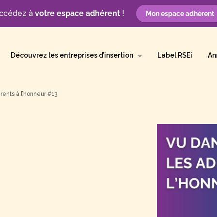
ccédez à
votre espace adhérent
!
Mon espace adhérent
Découvrez les entreprises d’insertion
Label RSEi
An
érents à l’honneur #13