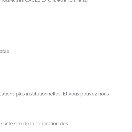
conduire, ses CACES 1/3/5, être formé sur
eable.
tions plus institutionnelles. Et vous pouvez nous
r le site de la fédération des