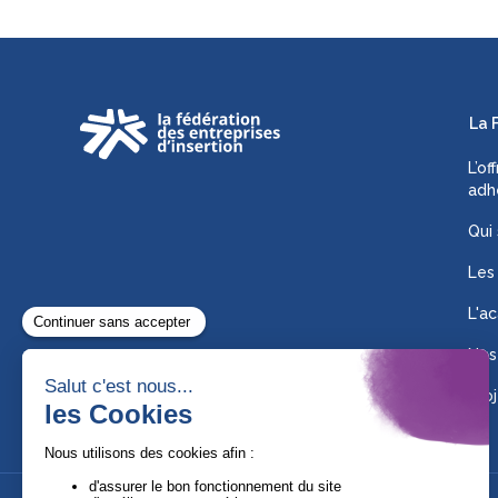
La 
L’of
adh
Qui
Les
L'ac
Nos
Proj