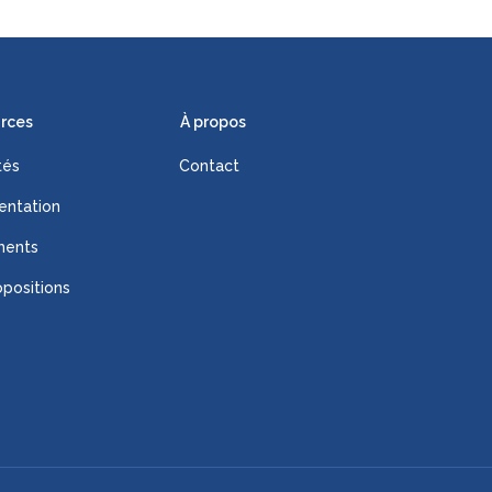
rces
À propos
tés
Contact
ntation
ments
positions