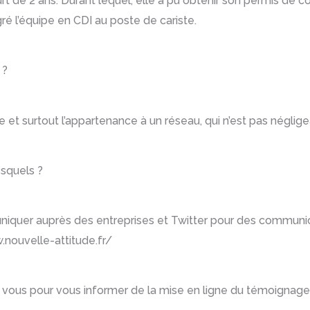
urt de 2 ans. Durant lequel, elle a pu obtenir son permis de 
gré l’équipe en CDI au poste de cariste.
 ?
de et surtout l’appartenance à un réseau, qui n’est pas néglig
esquels ?
niquer auprès des entreprises et Twitter pour des communica
w.nouvelle-attitude.fr/
ous pour vous informer de la mise en ligne du témoignage su