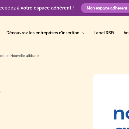
ccédez à
votre espace adhérent
!
Mon espace adhérent
Découvrez les entreprises d’insertion
Label RSEi
An
sertion Nouvelle attitude
e